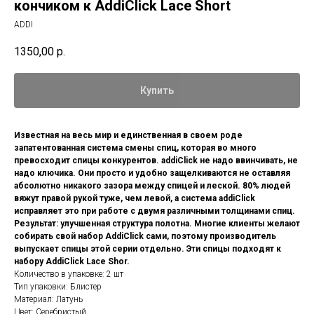
кончиком к AddiClick Lace Short
ADDI
1350,00
р.
Купить
Известная на весь мир и единственная в своем роде
запатентованная система смены спиц, которая во много
превосходит спицы конкурентов. addiСlick не надо ввинчивать, не
надо ключика. Они просто и удобно защелкиваются не оставляя
абсолютно никакого зазора между спицей и леской. 80% людей
вяжут правой рукой туже, чем левой, а система addiClick
исправляет это при работе с двумя различными толщинами спиц.
Результат: улучшенная структура полотна. Многие клиенты желают
собирать свой набор AddiClick сами, поэтому производитель
выпускает спицы этой серии отдельно. Эти спицы подходят к
набору AddiClick Lace Shor.
Количество в упаковке: 2 шт
Тип упаковки: Блистер
Материал: Латунь
Цвет: Серебристый