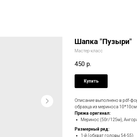
Шапка "Пузыри"
Мастер-класс
450
р.
Купить
Описание выполнено в pdf-фо
образца из мериноса 10*10см 
Пряжа оригинал:
Меринос (50г/125м), Ангор
Размерный ряд:
1-й (обхват головы 54-55)