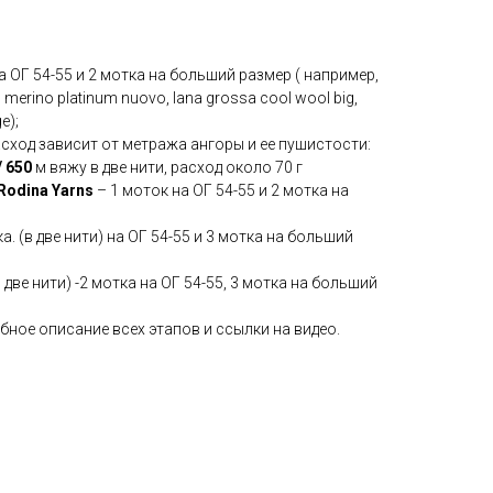
на ОГ 54-55 и 2 мотка на больший размер ( например,
 merino platinum nuovo, lana grossa cool wool big,
e);
сход зависит от метража ангоры и ее пушистости:
/ 650
м
вяжу в две нити, расход около 70 г
odina Yarns
– 1 моток на ОГ 54-55 и 2 мотка на
ка. (в две нити) на ОГ 54-55 и 3 мотка на больший
 две нити) -2 мотка на ОГ 54-55, 3 мотка на больший
ное описание всех этапов и ссылки на видео.