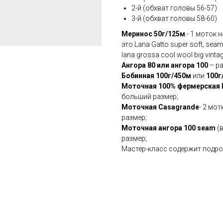
2-й (обхват головы 56-57)
3-й (обхват головы 58-60)
Меринос 50г/125м
.- 1 моток 
это Lana Gatto super soft, seam
lana grossa cool wool big vintag
Ангора 80 или ангора 100
– ра
Бобинная 100г/450м
или
100г
Моточная 100% фермерская R
больший размер;
Моточная Casagrande
- 2 мот
размер;
Моточная ангора 100 seam
(в
размер;
Мастер-класс содержит подроб