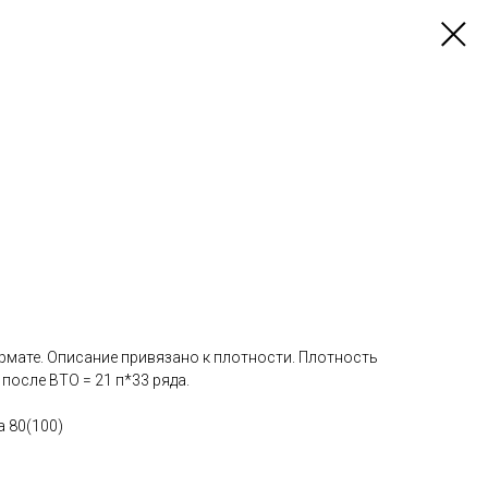
рмате. Описание привязано к плотности. Плотность
после ВТО = 21 п*33 ряда.
а 80(100)