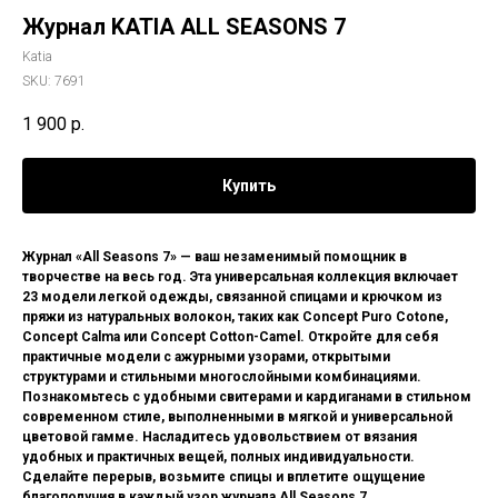
Журнал KATIA ALL SEASONS 7
Katia
SKU:
7691
1 900
р.
Купить
Журнал «All Seasons 7» — ваш незаменимый помощник в
творчестве на весь год. Эта универсальная коллекция включает
23 модели легкой одежды, связанной спицами и крючком из
пряжи из натуральных волокон, таких как Concept Puro Cotone,
Concept Calma или Concept Cotton-Camel. Откройте для себя
практичные модели с ажурными узорами, открытыми
структурами и стильными многослойными комбинациями.
Познакомьтесь с удобными свитерами и кардиганами в стильном
современном стиле, выполненными в мягкой и универсальной
цветовой гамме. Насладитесь удовольствием от вязания
удобных и практичных вещей, полных индивидуальности.
Сделайте перерыв, возьмите спицы и вплетите ощущение
благополучия в каждый узор журнала All Seasons 7.