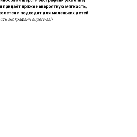
носовой шерсти экстрафайн (еxtrafine)
 и придаёт пряже невероятную мягкость,
колется и подходит для маленьких детей.
сть экстрафайн superwash