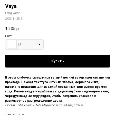
Vaya
Lang Yarns
SKU:
1135.21
1 235
р.
Цвет
21
Купить
В этом клубочке смешались теплый летний ветер и легкая зимняя
прохлада. Нежная текстура нитки из хлопка, мериноса и яка,
идеально подходит для изделий созданных для смены времен
года. Рекомендуется работать с двумя клубками одновременно,
чередуя каждые пару рядов, чтобы сохранить красивое и
равномерное распределение цвета.
Состав: 74% хлопок, 16% Меринос экстрафайн, 10% Як