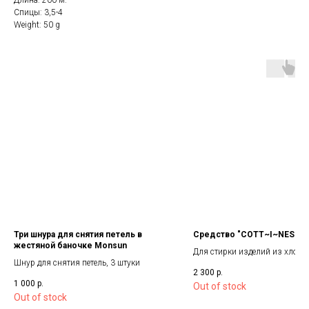
Длина: 200 м.
Спицы: 3,5-4
Weight: 50 g
Три шнура для снятия петель в
Cредство "СOTT~I~NESS", 
жестяной баночке Monsun
Для стирки изделий из хлопка
Шнур для снятия петель, 3 штуки
2 300
р.
1 000
р.
Out of stock
Out of stock