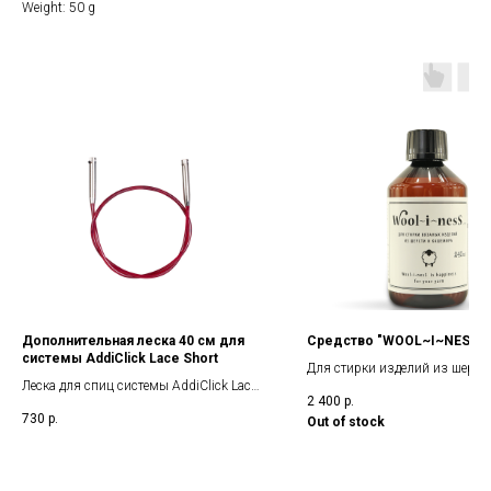
Weight: 50 g
Дополнительная леска 40 см для
Cредство "WOOL~I~NESS", 
системы AddiClick Lace Short
Для стирки изделий из шерст
Леска для спиц системы AddiClick Lace
кашемира
2 400
р.
Short
730
р.
Out of stock